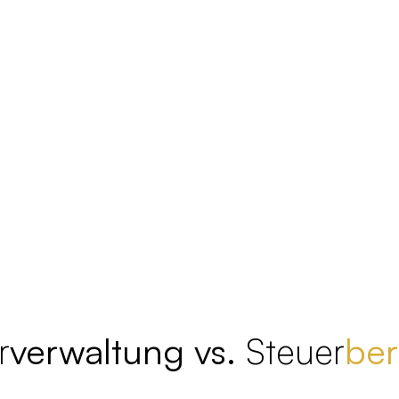
r
verwaltung vs.
Steuer
ber