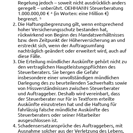
Regelung jedoch
– soweit nicht ausdrücklich anders
geregelt – unberührt. OEHMANN Steuerberatung
1.000.000,00 € ⁴ (in Worten: eine Million €)
begrenzt. ⁵
Die Haftungsbegrenzung gilt, wenn entsprechend
hoher Versicherungsschutz bestanden hat,
rückwirkend von Beginn des Mandatsverhältnisses
bzw. dem Zeitpunkt der Höherversicherung an und
erstreckt sich, wenn der Auftragsumfang
nachträglich geändert oder erweitert wird, auch auf
diese Fälle.
Die Erteilung mündlicher Auskünfte gehört nicht zu
den vertraglichen Hauptleistungspflichten des
Steuerberaters. Sie bergen die Gefahr
insbesondere einer unvollständigen mündlichen
Darlegung des zu beurteilenden Sachverhalts sowie
von Missverständnissen zwischen Steuerberater
und Auftraggeber. Deshalb wird vereinbart, dass
der Steuerberater nur für in Textform erteilte
Auskünfte einzutreten hat und die Haftung für
fahrlässig falsche mündliche Auskünfte des
Steuerberaters oder seiner Mitarbeiter
ausgeschlossen ist.
Schadensersatzansprüche des Auftraggebers, mit
Ausnahme solcher aus der Verletzung des Lebens,