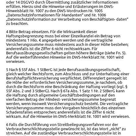
oder 14 DSGVO durch Übermittlung zusätzlicher Informationen
erfüllen.
Hierzu sind die Hinweise und Erläuterungen im DWS-
Hinweisblatt
Nr. 1007 zu den DWS-Vordrucken Nr. 1005
„Datenschutzinformationen für Mandanten“ und Nr. 1006
„Datenschutzinformation zur Verarbeitung von Beschäftigten-
daten“
zu beachten.
4 Bitte Betrag einsetzen. Für die Wirksamkeit dieser
Haftungsbegrenzung muss bei einer Einzelkanzlei ein Betrag von
mindestens 1 Mio. € angegeben werden und die
vertragliche
Versicherungssumme muss mindestens auch in dieser Höhe bestehen;
anderenfalls ist die Ziffer 6 nicht rechtswirksam. Für
Berufsausübungsgesellschaften
gelten höhere Beträge (siehe Fn. 5).
Auf die weiterführenden Hinweise im DWS-Merkblatt Nr. 1001 wird
verwiesen.
5 Nach § 55f Abs. 1 StBerG ist jede Berufsausübungsgesellschaft,
gleich welcher Rechtsform, zum Abschluss und zur Unterhaltung einer
Berufshaftpflichtversicherung
verpflichtet. Differenziert geregelt ist
die Höhe der erforderlichen Versicherungssumme, je nachdem, ob
durch die Rechtsform eine Beschränkung der Haftung vorliegt
(vgl. §
55f Abs. 2 und 3 StBerG). Nach § 67a Abs. 1 Satz 1 Nr. 2 StBerG kann
die Haftung durch allgemeine Geschäftsbedingungen auf den
vierfachen Betrag der Mindest-
versicherungssumme begrenzt
werden, wenn insoweit Versicherungsschutz besteht. Die vertragliche
Versicherungssumme muss den Vorgaben hinsichtlich des einzelnen
Schadensfalles entsprechen; anderenfalls ist die Ziffer 6 nicht
wirksam.
Auf die Hinweise im DWS-Merkblatt Nr.
1001 wird verwiesen.
6 Falls die Durchführung von Streitbeilegungsverfahren vor der
Verbraucherschlichtungsstelle gewünscht ist, ist das Wort „nicht“ zu
streichen. Auf die zuständige
Verbraucherschlichtungsstelle ist in