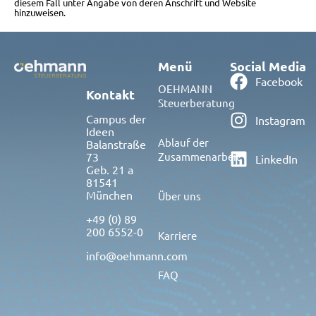
diesem Fall unter Angabe von deren Anschrift und Website
hinzuweisen.
Menü
Social Media
Facebook
OEHMANN
Kontakt
Steuerberatung
Campus der
Instagram
Ideen
Ablauf der
Balanstraße
73
Zusammenarbeit
LinkedIn
Geb. 21 a
81541
München
Über uns
+49 (0) 89
200 6552-0
Karriere
info@oehmann.com
FAQ