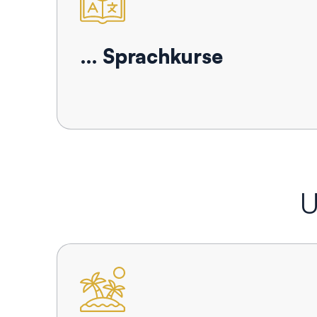
… Sprachkurse
U