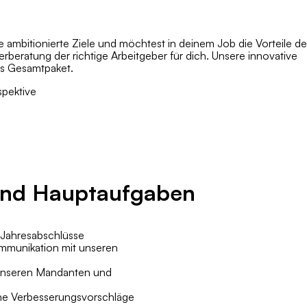
re ambitionierte Ziele und möchtest in deinem Job die Vorteile de
beratung der richtige Arbeitgeber für dich. Unsere innovative
des Gesamtpaket.
spektive
 und Hauptaufgaben
d Jahresabschlüsse
mmunikation mit unseren
 unseren Mandanten und
ine Verbesserungsvorschläge