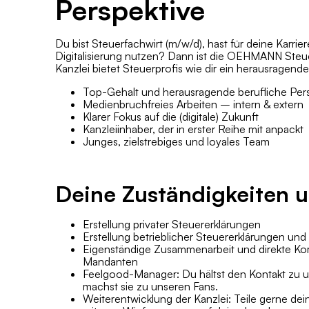
Perspektive
Du bist Steuerfachwirt (m/w/d), hast für deine Karrie
Digitalisierung nutzen? Dann ist die OEHMANN Steuer
Kanzlei bietet Steuerprofis wie dir ein herausragen
Top-Gehalt und herausragende berufliche Per
Medienbruchfreies Arbeiten – intern & extern
Klarer Fokus auf die (digitale) Zukunft
Kanzleiinhaber, der in erster Reihe mit anpackt
Junges, zielstrebiges und loyales Team
Deine Zuständigkeiten
Erstellung privater Steuererklärungen
Erstellung betrieblicher Steuererklärungen un
Eigenständige Zusammenarbeit und direkte Ko
Mandanten
Feelgood-Manager: Du hältst den Kontakt zu
machst sie zu unseren Fans.
Weiterentwicklung der Kanzlei: Teile gerne de