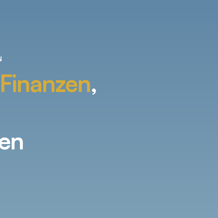
N
n Finanzen
,
gen