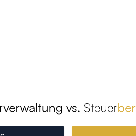
r
verwaltung vs.
Steuer
ber
NG